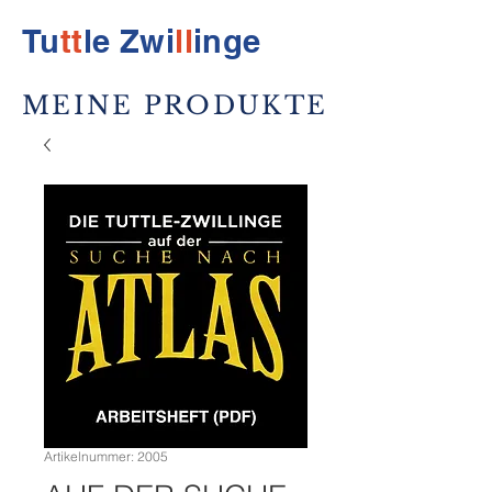
Tu
tt
le Zwi
ll
inge
MEINE PRODUKTE
Artikelnummer: 2005